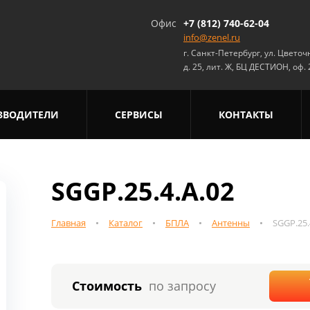
Офис
+7 (812) 740-62-04
info@zenel.ru
г. Санкт-Петербург, ул. Цветоч
д. 25, лит. Ж, БЦ ДЕСТИОН, оф.
ЗВОДИТЕЛИ
СЕРВИСЫ
КОНТАКТЫ
SGGP.25.4.A.02
Главная
Каталог
БПЛА
Антенны
SGGP.25.
Стоимость
по запросу