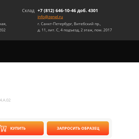
Склад
+7 (812) 646-10-46 доб. 4301
info@zenel.ru
ная,
г. Санкт-Петербург, Витебский пр.,
 202
д. 11, лит. С, 4 подъезд, 2 этаж, пом. 2017
4.A.02
КУПИТЬ
ЗАПРОСИТЬ ОБРАЗЕЦ